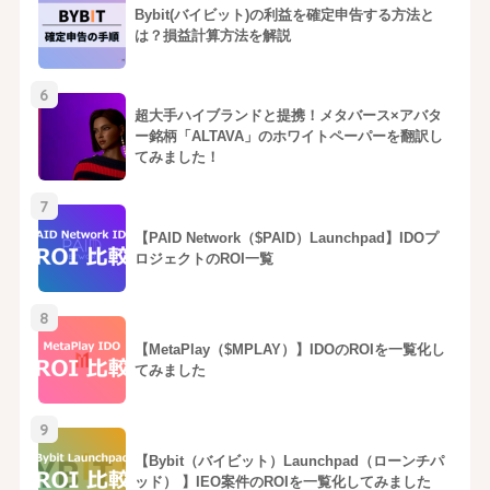
Bybit(バイビット)の利益を確定申告する方法と
は？損益計算方法を解説
6
超大手ハイブランドと提携！メタバース×アバタ
ー銘柄「ALTAVA」のホワイトペーパーを翻訳し
てみました！
7
【PAID Network（$PAID）Launchpad】IDOプ
ロジェクトのROI一覧
8
【MetaPlay（$MPLAY）】IDOのROIを一覧化し
てみました
9
【Bybit（バイビット）Launchpad（ローンチパ
ッド） 】IEO案件のROIを一覧化してみました