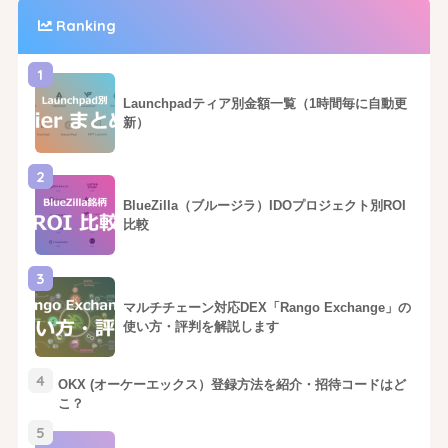
Ranking
1
Launchpadティア別金額一覧（1時間毎に自動更
新）
2
BlueZilla（ブルージラ）IDOプロジェクト別ROI
比較
3
マルチチェーン対応DEX「Rango Exchange」の
使い方・評判を解説します
4
OKX (オーケーエックス）登録方法を紹介・招待コードはど
こ？
5