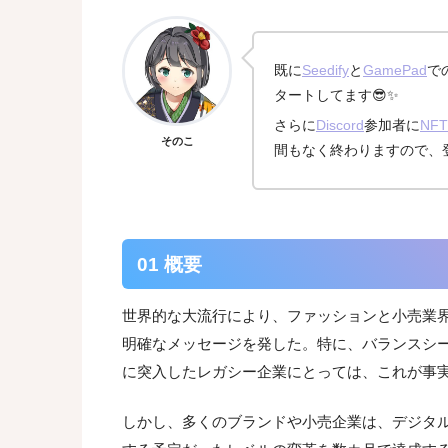
既に
Seedify
と
GamePad
で
タートしてます😎✨
さらに
Discord
参加者に
NF
そのこ
間もなく終わりますので、登
01 概要
世界的な大流行により、ファッションと小売業
明確なメッセージを発した。特に、バランスシートが
に突入したレガシー企業にとっては、これが事
しかし、多くのブランドや小売企業は、デジタ