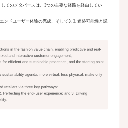
としてのメタバースは、3つの主要な経路を経由してい
.エンドユーザー体験の完成、そして3. 3. 追跡可能性と説
ctions in the fashion value chain, enabling predictive and real-
lized and interactive customer engagement;
 for efficient and sustainable processes, and the starting point
 sustainability agenda: more virtual, less physical, make only
nd retailers via three key pathways:
. Perfecting the end- user experience; and 3. Driving
lity.