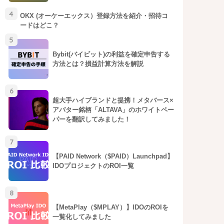
4
OKX (オーケーエックス）登録方法を紹介・招待コ
ードはどこ？
5
Bybit(バイビット)の利益を確定申告する
方法とは？損益計算方法を解説
6
超大手ハイブランドと提携！メタバース×
アバター銘柄「ALTAVA」のホワイトペー
パーを翻訳してみました！
7
【PAID Network（$PAID）Launchpad】
IDOプロジェクトのROI一覧
8
【MetaPlay（$MPLAY）】IDOのROIを
一覧化してみました