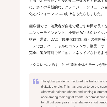
する予定だったレベルの変革を数カ月で達成す
に、多くの革新的なテクノロジー・ソリューシ
化とパフォーマンスの向上をもたらしました。
顧客側では、消費者が自宅で過ごす時間が長く
エンターテインメント、小売が Web3.0 や
構造、通貨、DAO（民主化自律組織）の生態系
ースでは、バーチャルなコンテンツ、製品、サ
完全に追跡可能で民主的にマネタイズされるよ
マクロレベルでは、4つの業界全体のテーマが浮
The global pandemic fractured the fashion and re
digitalize or die. This has proven to be the cas
with weak balance sheets and waning customer
accelerating their digital efforts, accomplishing
to roll out over years. In a relatively short peri