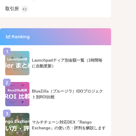
取引所
42
Ranking
1
Launchpadティア別金額一覧（1時間毎
に自動更新）
2
BlueZilla（ブルージラ）IDOプロジェク
ト別ROI比較
3
マルチチェーン対応DEX「Rango
Exchange」の使い方・評判を解説します